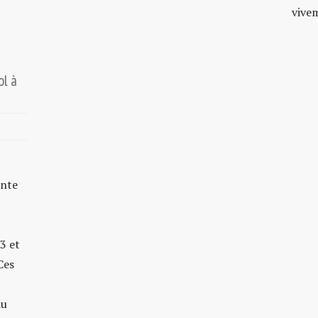
vive
ol à
inte
3 et
Ces
du