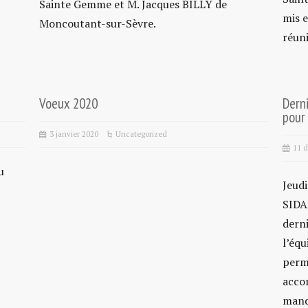
Sainte Gemme et M. Jacques BILLY de
mis e
Moncoutant-sur-Sèvre.
réuni
Voeux 2020
Dern
pour 
3 janvier 2020
Uncategorized
11 
u
Jeud
SIDA
derni
l’équ
permi
accom
mand