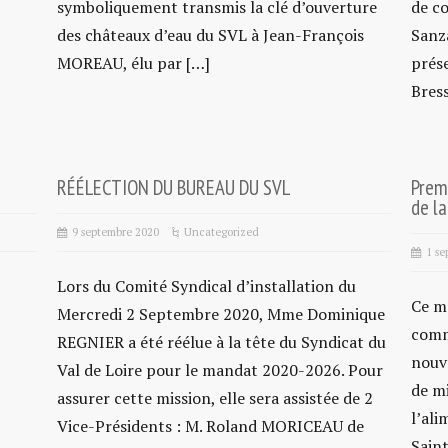
symboliquement transmis la clé d’ouverture
de c
des châteaux d’eau du SVL à Jean-François
Sanz
MOREAU, élu par […]
prés
Bres
RÉÉLECTION DU BUREAU DU SVL
Prem
de la
9 septembre 2020
Uncategorized
1 se
Lors du Comité Syndical d’installation du
Ce m
Mercredi 2 Septembre 2020, Mme Dominique
comm
REGNIER a été réélue à la tête du Syndicat du
nouve
Val de Loire pour le mandat 2020-2026. Pour
de mi
assurer cette mission, elle sera assistée de 2
l’ali
Vice-Présidents : M. Roland MORICEAU de
Saint