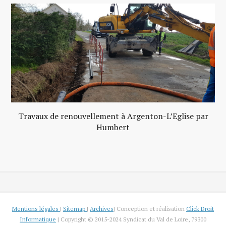
Travaux de renouvellement à Argenton-L’Eglise par
Humbert
Mentions légales
|
Sitemap
|
Archives
| Conception et réalisation
Click Droit
Informatique
| Copyright © 2015-2024 Syndicat du Val de Loire, 79300