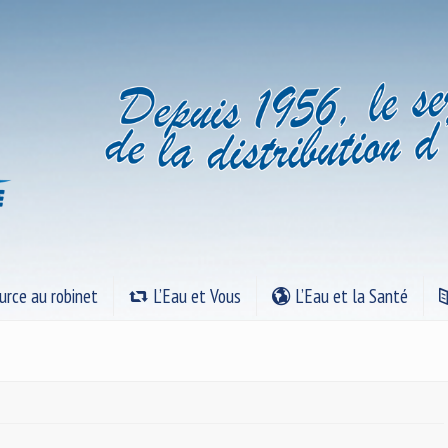
urce au robinet
L’Eau et Vous
L’Eau et la Santé